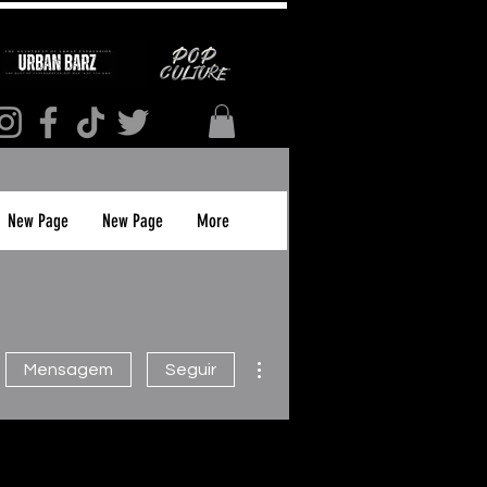
New Page
New Page
More
Mais ações
Mensagem
Seguir