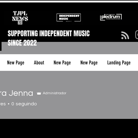
New Page
About
New Page
New Page
Landing Page
a Jenna
Administrador
res
0
seguindo