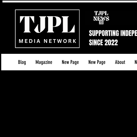
Blog
Magazine
New Page
New Page
About
N